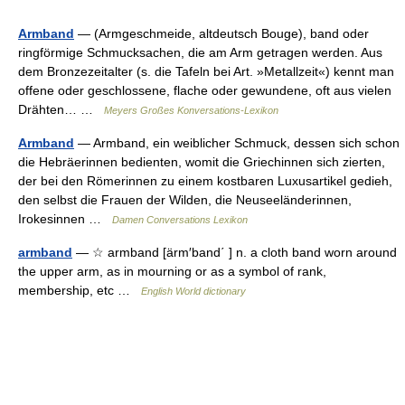
Armband
— (Armgeschmeide, altdeutsch Bouge), band oder
ringförmige Schmucksachen, die am Arm getragen werden. Aus
dem Bronzezeitalter (s. die Tafeln bei Art. »Metallzeit«) kennt man
offene oder geschlossene, flache oder gewundene, oft aus vielen
Drähten… …
Meyers Großes Konversations-Lexikon
Armband
— Armband, ein weiblicher Schmuck, dessen sich schon
die Hebräerinnen bedienten, womit die Griechinnen sich zierten,
der bei den Römerinnen zu einem kostbaren Luxusartikel gedieh,
den selbst die Frauen der Wilden, die Neuseeländerinnen,
Irokesinnen …
Damen Conversations Lexikon
armband
— ☆ armband [ärm′band΄ ] n. a cloth band worn around
the upper arm, as in mourning or as a symbol of rank,
membership, etc …
English World dictionary