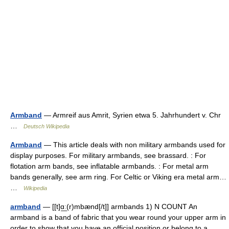
Armband
— Armreif aus Amrit, Syrien etwa 5. Jahrhundert v. Chr
…
Deutsch Wikipedia
Armband
— This article deals with non military armbands used for
display purposes. For military armbands, see brassard. : For
flotation arm bands, see inflatable armbands. : For metal arm
bands generally, see arm ring. For Celtic or Viking era metal arm…
…
Wikipedia
armband
— [[t]ɑ͟ː(r)mbænd[/t]] armbands 1) N COUNT An
armband is a band of fabric that you wear round your upper arm in
order to show that you have an official position or belong to a