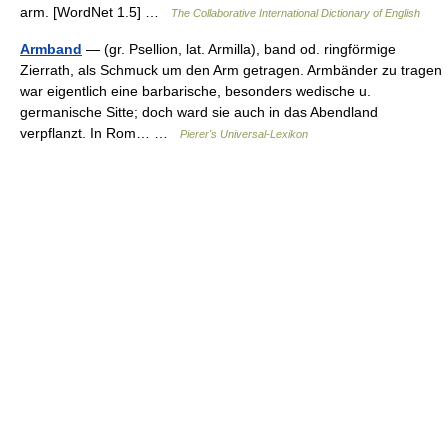
arm. [WordNet 1.5] …
The Collaborative International Dictionary of English
Armband
— (gr. Psellion, lat. Armilla), band od. ringförmige
Zierrath, als Schmuck um den Arm getragen. Armbänder zu tragen
war eigentlich eine barbarische, besonders wedische u.
germanische Sitte; doch ward sie auch in das Abendland
verpflanzt. In Rom… …
Pierer's Universal-Lexikon