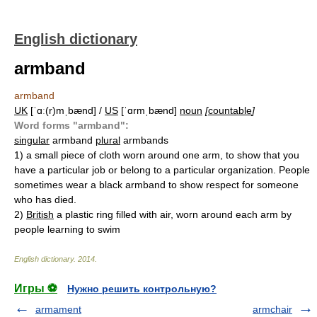
English dictionary
armband
armband
UK
[ˈɑː(r)mˌbænd] /
US
[ˈɑrmˌbænd]
noun
[
countable
]
Word forms "armband":
singular
armband
plural
armbands
1)
a small piece of cloth worn around one arm, to show that you
have a particular job or belong to a particular organization. People
sometimes wear a black armband to show respect for someone
who has died.
2)
British
a plastic ring filled with air, worn around each arm by
people learning to swim
English dictionary
.
2014
.
Игры ⚽
Нужно решить контрольную?
armament
armchair