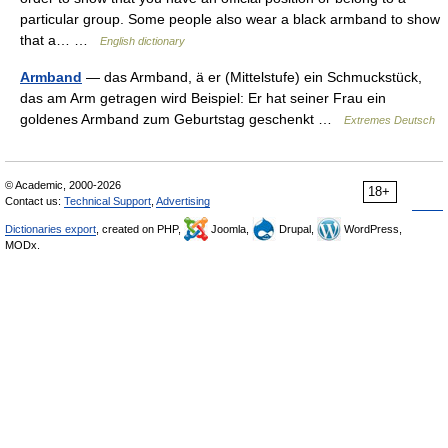
particular group. Some people also wear a black armband to show
that a… …
English dictionary
Armband
— das Armband, ä er (Mittelstufe) ein Schmuckstück,
das am Arm getragen wird Beispiel: Er hat seiner Frau ein
goldenes Armband zum Geburtstag geschenkt …
Extremes Deutsch
© Academic, 2000-2026
18+
Contact us:
Technical Support
,
Advertising
Dictionaries export
, created on PHP,
Joomla,
Drupal,
WordPress,
MODx.